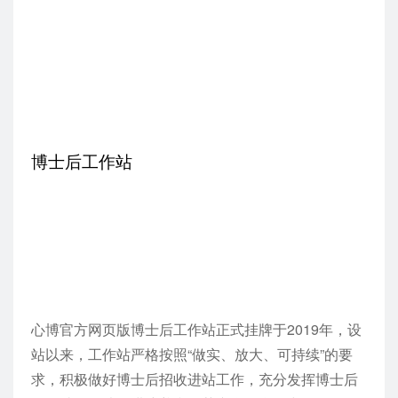
博士后工作站
心博官方网页版博士后工作站正式挂牌于2019年，设
站以来，工作站严格按照“做实、放大、可持续”的要
求，积极做好博士后招收进站工作，充分发挥博士后