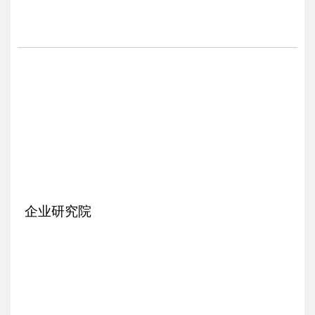
企业研究院