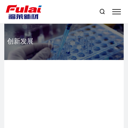

创新发展