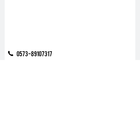
0573-89107317

电子邮箱
fulai_zjb@fulai.com.cn
公司邮箱：
sales@fulai.com.cn
商务邮箱：
浙江省嘉兴市嘉善县姚庄镇利群路269号
更多联系信息